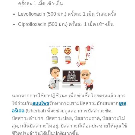
ครั้งละ 1 เม็ด เช้า-เย็น
Levofloxacin (500 มก.) ครั้งละ 1 เม็ด วันละครั้ง
Ciprofloxacin (500 มก.) ครั้งละ 1 เม็ด เช้า-เย็น
นอกจากการใช้ยาปฏิชีวนะ เพื่อฆ่าเชื้อโดยตรงแล้ว อาจ
สมุนไพร
ยูเฮ
ใช้ร่วมกับ
รักษากระเพาะปัสสาวะอักเสบจาก
อร์เบิล
(Uherbal) ที่จะช่วยดูแลอาการปัสสาวะขัด,
ปัสสาวะลำบาก, ปัสสาวะบ่อย, ปัสสาวะราด, ปัสสาวะไม่
สุด, กลั้นปัสสาวะไม่อยู่, ปัสสาวะมีเลือดปน ช่วยให้คุณใช้
ชีวิตประจำวันได้เป็นปกติมากขึ้น