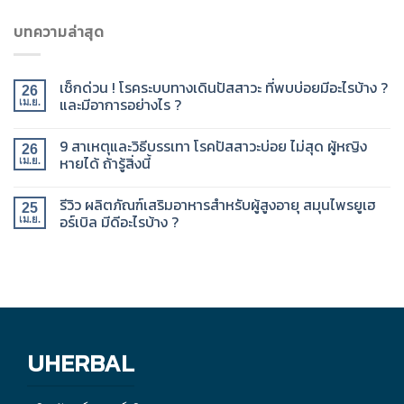
บทความล่าสุด
เช็กด่วน ! โรคระบบทางเดินปัสสาวะ ที่พบบ่อยมีอะไรบ้าง ?
26
และมีอาการอย่างไร ?
เม.ย.
9 สาเหตุและวิธีบรรเทา โรคปัสสาวะบ่อย ไม่สุด ผู้หญิง
26
หายได้ ถ้ารู้สิ่งนี้
เม.ย.
รีวิว ผลิตภัณฑ์เสริมอาหารสำหรับผู้สูงอายุ สมุนไพรยูเฮ
25
อร์เบิล มีดีอะไรบ้าง ?
เม.ย.
UHERBAL