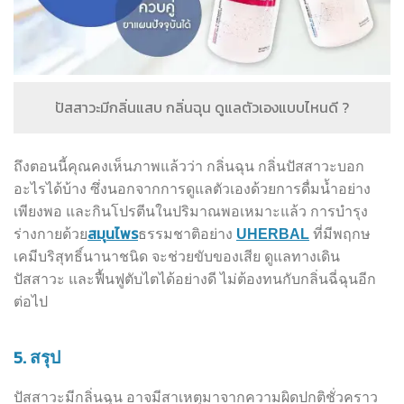
ปัสสาวะมีกลิ่นแสบ กลิ่นฉุน ดูแลตัวเองแบบไหนดี ?
ถึงตอนนี้คุณคงเห็นภาพแล้วว่า กลิ่นฉุน กลิ่นปัสสาวะบอก
อะไรได้บ้าง ซึ่งนอกจากการดูแลตัวเองด้วยการดื่มน้ำอย่าง
เพียงพอ และกินโปรตีนในปริมาณพอเหมาะแล้ว การบำรุง
สมุนไพร
ร่างกายด้วย
ธรรมชาติอย่าง
UHERBAL
ที่มีพฤกษ
เคมีบริสุทธิ์นานาชนิด จะช่วยขับของเสีย ดูแลทางเดิน
ปัสสาวะ และฟื้นฟูตับไตได้อย่างดี ไม่ต้องทนกับกลิ่นฉี่ฉุนอีก
ต่อไป
5.
สรุป
ปัสสาวะมีกลิ่นฉุน อาจมีสาเหตุมาจากความผิดปกติชั่วคราว