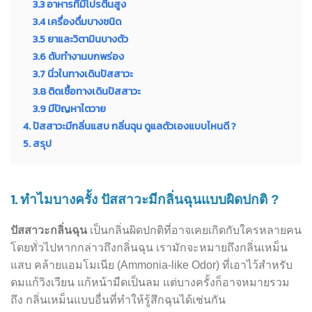
3.3 อาหารที่มีโปรตีนสูง
3.4 เครื่องดื่มบางชนิด
3.5 ยาและวิตามินบางตัว
3.6 ตับทำงานบกพร่อง
3.7 นิ่วในทางเดินปัสสาวะ
3.8 ติดเชื้อทางเดินปัสสาวะ
3.9 มีปัญหาไตวาย
4. ปัสสาวะมีกลิ่นแสบ กลิ่นฉุน ดูแลตัวเองแบบไหนดี ?
5. สรุป
1.
ทำไมบางครั้ง ปัสสาวะมีกลิ่นฉุนแบบผิดปกติ ?
ปัสสาวะกลิ่นฉุน
เป็นกลิ่นผิดปกติที่อาจเคยเกิดกับใครหลายคน
โดยทั่วไปหากกล่าวถึงกลิ่นฉุน เรามักจะหมายถึงกลิ่นเหม็น
แสบ คล้ายแอมโมเนีย (Ammonia-like Odor) ที่เอาไว้สำหรับ
ดมแก้วิงเวียน แก้หน้ามืดเป็นลม แต่บางครั้งก็อาจหมายรวม
ถึง กลิ่นเหม็นแบบอื่นที่ทำให้รู้สึกฉุนได้เช่นกัน