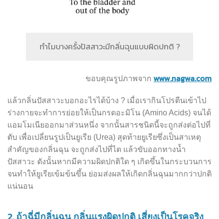
ทำไมบางครั้งปัสสาวะมีกลิ่นฉุนแบบผิดปกติ ?
www.nagwa.com
ขอบคุณรูปภาพจาก
แล้วกลิ่นปัสสาวะบอกอะไรได้บ้าง ? เมื่อเรากินโปรตีนเข้าไป
ร่างกายจะทำการย่อยให้เป็นกรดอะมิโน (Amino Acids) จนได้
แอมโมเนียออกมาส่วนหนึ่ง จากนั้นสารชนิดนี้จะถูกส่งต่อไปที่
ตับ เพื่อเปลี่ยนรูปเป็นยูเรีย (Urea) สุดท้ายยูเรียซึ่งเป็นสาเหตุ
สำคัญของกลิ่นฉุน จะถูกส่งไปที่ไต แล้วขับออกทางน้ำ
ปัสสาวะ ดังนั้นหากมีความผิดปกติใด ๆ เกิดขึ้นในกระบวนการ
จนทำให้ยูเรียเข้มข้นขึ้น ย่อมส่งผลให้เกิดกลิ่นฉุนมากกว่าปกติ
แน่นอน
2.
ถ้าฉี่มีกลิ่นฉุน กลิ่นแรงผิดปกติ เสี่ยงเป็นโรคจริง