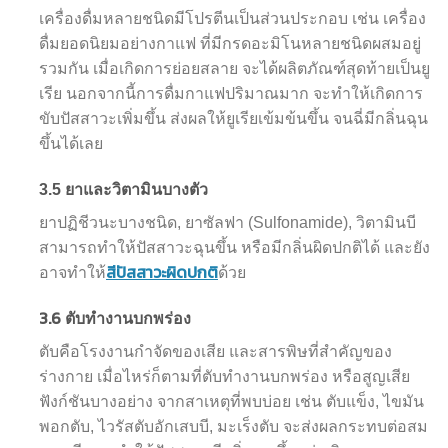
เครื่องดื่มหลายชนิดมีโปรตีนเป็นส่วนประกอบ เช่น เครื่อง
ดื่มยอดนิยมอย่างกาแฟ ที่มีกรดอะมิโนหลายชนิดผสมอยู่
รวมกัน เมื่อเกิดการย่อยสลาย จะได้ผลิตภัณฑ์สุดท้ายเป็นยู
เรีย นอกจากนี้การดื่มกาแฟปริมาณมาก จะทำให้เกิดการ
ขับปัสสาวะเพิ่มขึ้น ส่งผลให้ยูเรียเข้มข้นขึ้น จนฉี่มีกลิ่นฉุน
ขึ้นได้เลย
3.5 ยาและวิตามินบางตัว
ยาปฏิชีวนะบางชนิด, ยาซัลฟา (Sulfonamide), วิตามินบี
สามารถทำให้ปัสสาวะฉุนขึ้น หรือมีกลิ่นผิดปกติได้ และยัง
สีปัสสาวะผิดปกติ
อาจทำให้
ด้วย
3.6
ตับทำงานบกพร่อง
ตับคือโรงงานกำจัดของเสีย และสารพิษที่สำคัญของ
ร่างกาย เมื่อไหร่ก็ตามที่ตับทำงานบกพร่อง หรือสูญเสีย
ฟังก์ชันบางอย่าง จากสาเหตุที่พบบ่อย เช่น ตับแข็ง, ไขมัน
พอกตับ, ไวรัสตับอักเสบบี, มะเร็งตับ จะส่งผลกระทบต่อสม