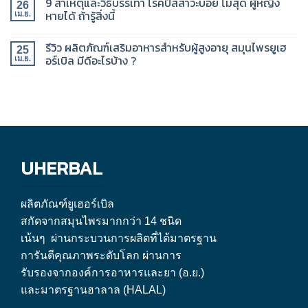
9 สาเหตุและวิธีบรรเทา โรคปัสสาวะบ่อย ไม่สุด ผู้หญิง
26
หายได้ ถ้ารู้สิ่งนี้
เม.ย.
รีวิว ผลิตภัณฑ์เสริมอาหารสำหรับผู้สูงอายุ สมุนไพรยูเฮ
25
อร์เบิล มีดีอะไรบ้าง ?
เม.ย.
UHERBAL
ผลิตภัณฑ์ยูเฮอร์เบิล
สกัดจากสมุนไพรมากกว่า 14 ชนิด
เน้นๆ ผ่านกระบวนการผลิตที่ได้มาตรฐาน
การันตีคุณภาพระดับโลก ผ่านการ
รับรองจากองค์การอาหารและยา (อ.ย.)
และมาตรฐานฮาลาล (HALAL)