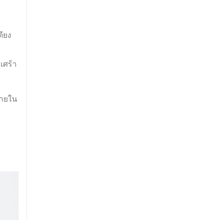
ตียง
เศร้า
รายใน