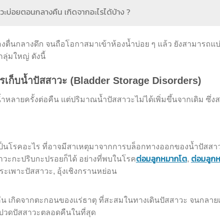
สสาวะบ่อยตอนกลางคืน เกิดจากอะไรได้บ้าง ?
ตื่นกลางดึก จนถือโอกาสมาเข้าห้องน้ำบ่อย ๆ แล้ว ยังสามารถแบ
่มใหญ่ ดังนี้
เก็บน้ำปัสสาวะ (Bladder Storage Disorders)
งน้ำหลายครั้งต่อคืน แต่ปริมาณน้ำปัสสาวะไม่ได้เพิ่มขึ้นจากเดิม ซึ่ง
ืนเป็นโรคอะไร ที่อาจมีสาเหตุมาจากการบล็อกทางออกของน้ำปัสสา
ต่อมลูกหมากโต
ต่อมลูก
าวะกะปริบกะปรอยก็ได้ อย่างที่พบในโรค
,
กระเพาะปัสสาวะ, อุ้งเชิงกรานหย่อน
น เกิดจากตะกอนของแร่ธาตุ ที่สะสมในทางเดินปัสสาวะ จนกลายเ
ห้ปวดปัสสาวะตลอดคืนในที่สุด