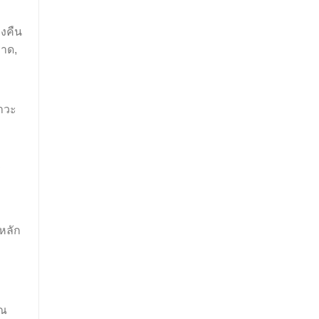
างคืน
ราด,
สาวะ
ร
หลัก
าณ