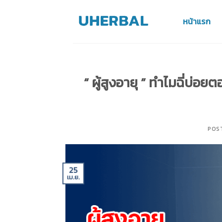
Skip
to
หน้าแรก
content
“ ผู้สูงอายุ ” ทำไมฉี่บ่
POS
25
เม.ย.