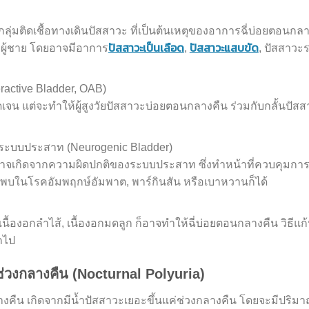
ลุ่มติดเชื้อทางเดินปัสสาวะ ที่เป็นต้นเหตุของอาการฉี่บ่อยตอนกล
ปัสสาวะเป็นเลือด
ปัสสาวะแสบขัด
าผู้ชาย โดยอาจมีอาการ
,
, ปัสสาวะ
active Bladder, OAB)
ดเจน แต่จะทำให้ผู้สูงวัยปัสสาวะบ่อยตอนกลางคืน ร่วมกับกลั้นปัส
ระบบประสาท (Neurogenic Bladder)
่อาจเกิดจากความผิดปกติของระบบประสาท ซึ่งทำหน้าที่ควบคุมกา
พบในโรคอัมพฤกษ์อัมพาต, พาร์กินสัน หรือเบาหวานก็ได้
้องอกลำไส้, เนื้องอกมดลูก ก็อาจทำให้ฉี่บ่อยตอนกลางคืน วิธีแก้
กไป
ะช่วงกลางคืน (Nocturnal Polyuria)
างคืน เกิดจากมีน้ำปัสสาวะเยอะขึ้นแค่ช่วงกลางคืน โดยจะมีปริม