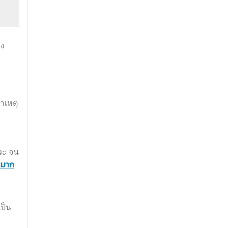
่ง
สาเหตุ
วะ จน
หมาก
ป็น